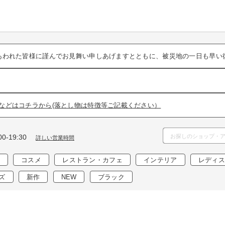
あわれた皆様に謹んでお見舞い申しあげますとともに、被災地の一日も早い
などはコチラから(落とし物は特徴等ご記載ください）
0-19:30
詳しい営業時間
コスメ
レストラン・カフェ
インテリア
レディス
ズ
新作
NEW
ブラック