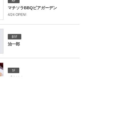
RF
マチソラBBQビアガーデン
4/24 OPEN!
B1F
治一郎
1F
ぱるけカフェ
B1F
パールレディ 茶バー