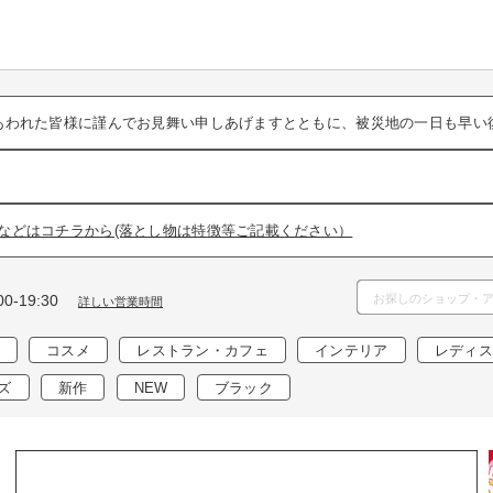
あわれた皆様に謹んでお見舞い申しあげますとともに、被災地の一日も早い
などはコチラから(落とし物は特徴等ご記載ください）
0-19:30
詳しい営業時間
コスメ
レストラン・カフェ
インテリア
レディス
ズ
新作
NEW
ブラック